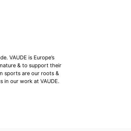
ide. VAUDE is Europe’s
ature & to support their
n sports are our roots &
s in our work at VAUDE.