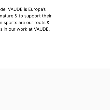
ide. VAUDE is Europe’s
ature & to support their
n sports are our roots &
s in our work at VAUDE.