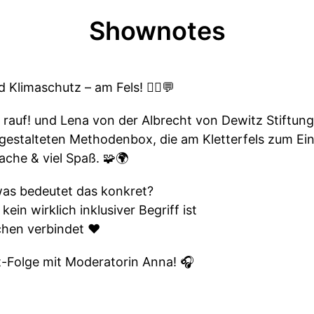
Shownotes
 Klimaschutz – am Fels! 🧗‍♀️💬
a rauf! und Lena von der Albrecht von Dewitz Stiftun
 gestalteten Methodenbox, die am Kletterfels zum Ei
ache & viel Spaß. 🧩🌍
 was bedeutet das konkret?
ein wirklich inklusiver Begriff ist
hen verbindet ♥️
t-Folge mit Moderatorin Anna! 🎧